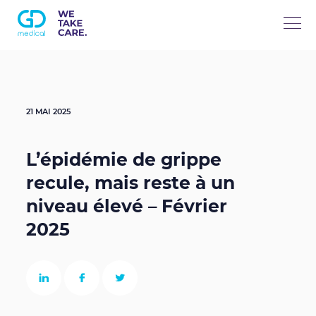
À propos de nous
21 MAI 2025
Activités principales
L’épidémie de grippe
B-to-B Commerce inter-national
Catégories de produits
recule, mais reste à un
niveau élevé – Février
Medical Care (distribution exclusive)
Soins avancés des plaies
Contactez nous
2025
Chirurgie reconstructive
Travailler chez GD Medical