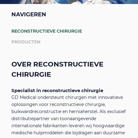
Diabetes portfolio
Scholingen, webinars en congressen
NAVIGEREN
Persoonlijke beschermingsmiddelen
Nieuwsbrieven
RECONSTRUCTIEVE CHIRURGIE
PRODUCTEN
Echografie apparatuur
Overig
OVER RECONSTRUCTIEVE
Esthetische chirurgie
Tulip bestelportal
Zoeken
CHIRURGIE
Zoeken
ESG beleid
Specialist in reconstructieve chirurgie
GD Medical ondersteunt chirurgen met innovatieve
oplossingen voor reconstructieve chirurgie,
Supportplatform voor zorgprofessionals
buikwandreconstructie en herniaherstel. Als exclusief
distributiepartner van toonaangevende
internationale fabrikanten leveren wij hoogwaardige
Algemene Leveringsvoorwaarden
medische hulpmiddelen die bijdragen aan duurzame