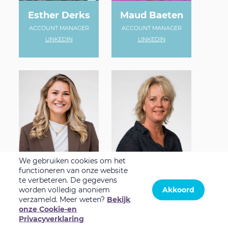
Esther Derks
Maud Baeten
ACCOUNT MANAGER
ACCOUNT MANAGER
LINKEDIN
LINKEDIN
We gebruiken cookies om het
functioneren van onze website
te verbeteren. De gegevens
worden volledig anoniem
Akkoord
Floor van
Danielle Beljon
Beijsterveldt
verzameld. Meer weten?
Bekijk
ACCOUNT MANAGER
onze Cookie-en
PRODUCT SPECIALIST
LINKEDIN
Privacyverklaring
LINKEDIN