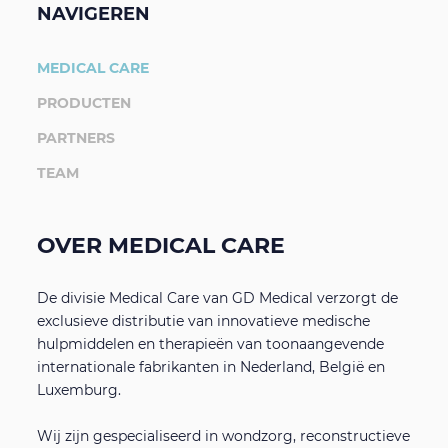
Diabetes portfolio
Scholingen, webinars en congressen
NAVIGEREN
MEDICAL CARE
Persoonlijke beschermingsmiddelen
Nieuwsbrieven
PRODUCTEN
PARTNERS
Echografie apparatuur
Overig
TEAM
Esthetische chirurgie
Tulip bestelportal
Zoeken
OVER MEDICAL CARE
Zoeken
ESG beleid
De divisie Medical Care van GD Medical verzorgt de
exclusieve distributie van innovatieve medische
hulpmiddelen en therapieën van toonaangevende
Supportplatform voor zorgprofessionals
internationale fabrikanten in Nederland, België en
Luxemburg.
Algemene Leveringsvoorwaarden
Wij zijn gespecialiseerd in wondzorg, reconstructieve