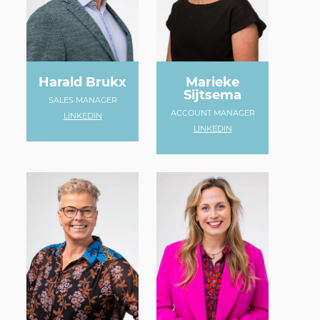
Harald Brukx
Marieke
Sijtsema
SALES MANAGER
ACCOUNT MANAGER
LINKEDIN
LINKEDIN