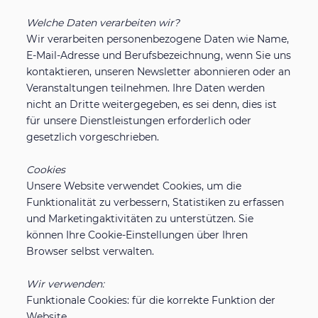
Persönliche Schutz-ausrüstung
Arbeiten bei GD Medical
Welche Daten verarbeiten wir?
Wir verarbeiten personenbezogene Daten wie Name,
Ästhetische Chirurgie
Mehr
E-Mail-Adresse und Berufsbezeichnung, wenn Sie uns
kontaktieren, unseren Newsletter abonnieren oder an
Veranstaltungen teilnehmen. Ihre Daten werden
Diabetes Produkte
Schulungen, Webinare und Kongresse
Suche
nicht an Dritte weitergegeben, es sei denn, dies ist
für unsere Dienstleistungen erforderlich oder
Suche
gesetzlich vorgeschrieben.
Lieferbedingungen
Cookies
Unsere Website verwendet Cookies, um die
Cookie & Datenschutz-Erklärung
Funktionalität zu verbessern, Statistiken zu erfassen
und Marketingaktivitäten zu unterstützen. Sie
können Ihre Cookie-Einstellungen über Ihren
Browser selbst verwalten.
Wir verwenden:
Funktionale Cookies: für die korrekte Funktion der
Website.