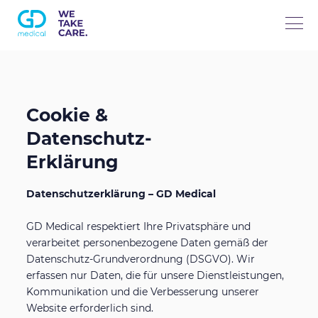
Über uns
Cookie &
Hauptaktivitäten
Datenschutz-
Erklärung
B-t-B Internationaler Handel
Produktkategorien
Datenschutzerklärung – GD Medical
Medical Care (Exklusivvertrieb)
Wundversorgung
Kontakt
GD Medical respektiert Ihre Privatsphäre und
verarbeitet personenbezogene Daten gemäß der
Datenschutz-Grundverordnung (DSGVO). Wir
Rekonstruktive Chirurgie
Tulip® Bestellportal
erfassen nur Daten, die für unsere Dienstleistungen,
Kommunikation und die Verbesserung unserer
Website erforderlich sind.