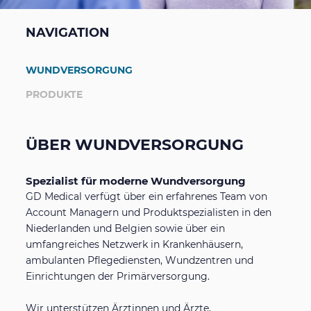
Persönliche Schutz-ausrüstung
Arbeiten bei GD Medical
NAVIGATION
Ästhetische Chirurgie
Mehr
WUNDVERSORGUNG
PRODUKTE
Diabetes Produkte
Schulungen, Webinare und Kongresse
Suche
Suche
ÜBER WUNDVERSORGUNG
Lieferbedingungen
Spezialist für moderne Wundversorgung
GD Medical verfügt über ein erfahrenes Team von
Cookie & Datenschutz-Erklärung
Account Managern und Produktspezialisten in den
Niederlanden und Belgien sowie über ein
umfangreiches Netzwerk in Krankenhäusern,
ambulanten Pflegediensten, Wundzentren und
Einrichtungen der Primärversorgung.
Wir unterstützen Ärztinnen und Ärzte,