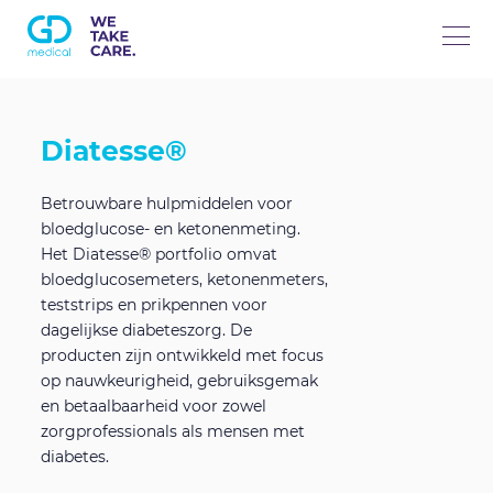
Over ons
Diatesse®
Divisies
Betrouwbare hulpmiddelen voor
bloedglucose- en ketonenmeting.
Het Diatesse® portfolio omvat
B-to-B Internationale handel
Productcategorieën
bloedglucosemeters, ketonenmeters,
teststrips en prikpennen voor
dagelijkse diabeteszorg. De
Medical Care
Geavanceerde wondbehandeling
Werken bij GD Medical
producten zijn ontwikkeld met focus
op nauwkeurigheid, gebruiksgemak
en betaalbaarheid voor zowel
Reconstructieve chirurgie
Contact
zorgprofessionals als mensen met
diabetes.