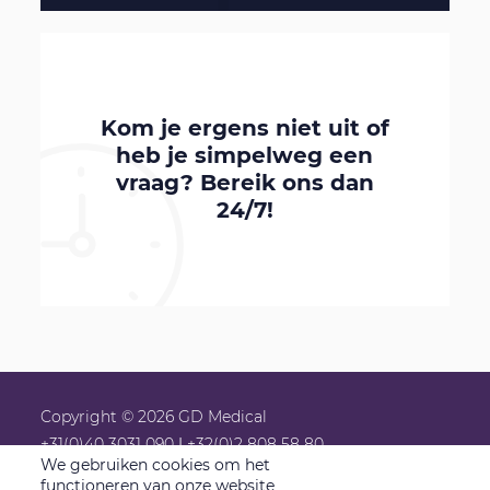
Kom je ergens niet uit of
heb je simpelweg een
vraag? Bereik ons dan
24/7!
Copyright © 2026 GD Medical
+31(0)40 3031 090
|
+32(0)2 808 58 80
We gebruiken cookies om het
info@gdmedical.nl
functioneren van onze website