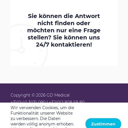
Sie können die Antwort
nicht finden oder
möchten nur eine Frage
stellen? Sie können uns
24/7
kontaktieren!
Copyright © 2026 GD Medical
+31(0)40 3031 090
|
+32(0)2 808 58 80
Wir verwenden Cookies, um die
info@gdmedical.nl
Funktionalität unserer Website
Newsletter
zu verbessern. Die Daten
werden völlig anonym erhoben.
Zustimmen