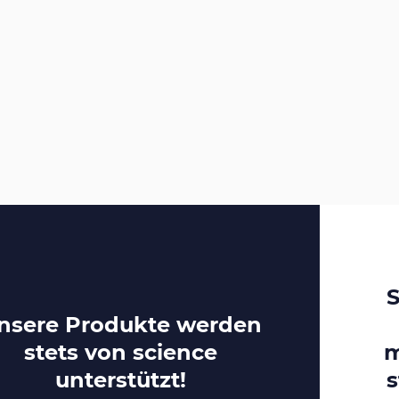
S
nsere Produkte werden
stets von
science
m
unterstützt!
s