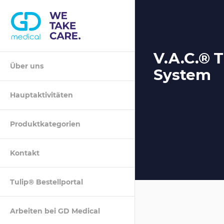
V.A.C.® 
Über uns
System
Suche
Hauptaktivitäten
Produktkategorien
Kontakt
Tulip® Bestellportal
Arbeiten bei GD Medical