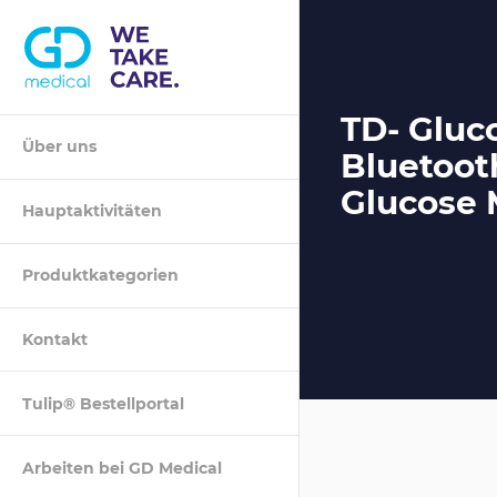
TD- Gluc
Über uns
Bluetoot
Suche
Glucose 
Hauptaktivitäten
Produktkategorien
Kontakt
Tulip® Bestellportal
Arbeiten bei GD Medical