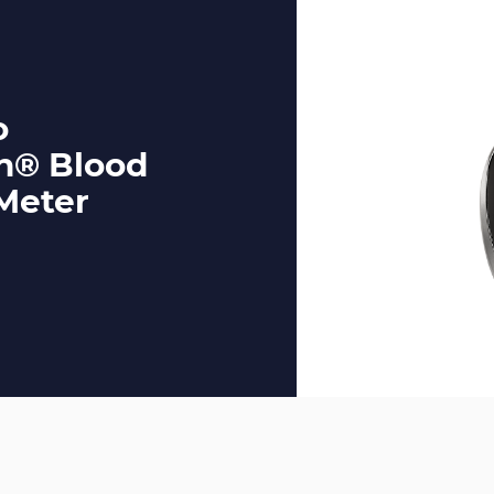
o
h® Blood
Meter