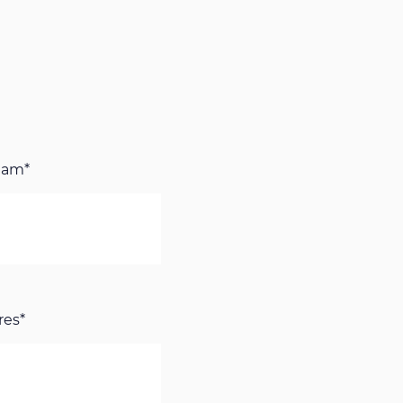
aam*
res*